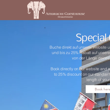
Special 
Buche direkt auf unserer Website 
und bis zu 25% Rabatt auf unser
von der Länge deines 
Book directly on our website and 
to 25% discount on our standard
length of your
Book her