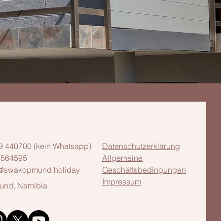
9 440700 (kein Whatsapp)
Datenschutzerklärung
8564595
Allgemeine
@swakopmund.holiday
Geschäftsbedingungen
Impressum
nd, Namibia