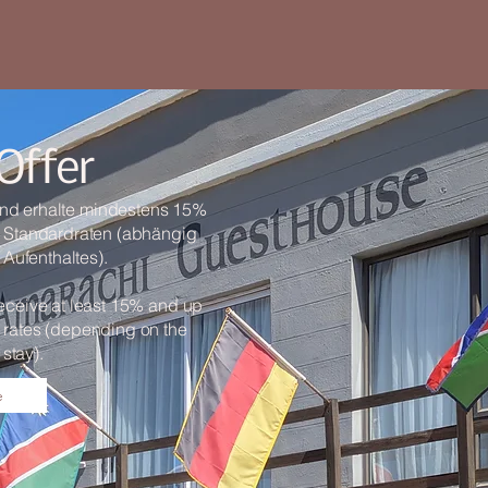
Offer
und erhalte mindestens 15%
e Standardraten (abhängig
Aufenthaltes).
receive at least 15% and up
 rates (depending on the
 stay).
e