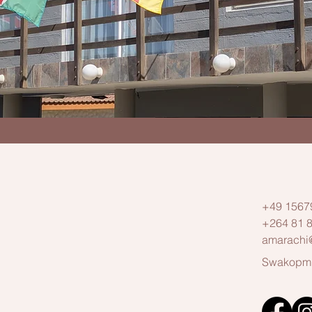
+49 1567
+264 81 
amarachi
Swakopmu